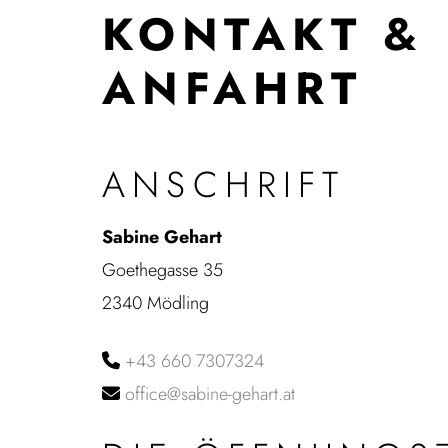
KONTAKT &
ANFAHRT
ANSCHRIFT
Sabine Gehart
Goethegasse 35
2340 Mödling
+43 660 7307324

office@sabine-gehart.at
